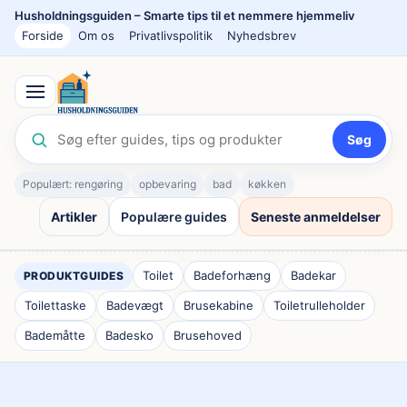
Spring
Husholdningsguiden – Smarte tips til et nemmere hjemmeliv
til
Forside
Om os
Privatlivspolitik
Nyhedsbrev
indhold
Søg
Populært: rengøring
opbevaring
bad
køkken
Artikler
Populære guides
Seneste anmeldelser
Toilet
Badeforhæng
Badekar
PRODUKTGUIDES
Toilettaske
Badevægt
Brusekabine
Toiletrulleholder
Bademåtte
Badesko
Brusehoved