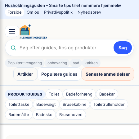
Spring
Husholdningsguiden – Smarte tips til et nemmere hjemmeliv
til
Forside
Om os
Privatlivspolitik
Nyhedsbrev
indhold
Søg
Populært: rengøring
opbevaring
bad
køkken
Artikler
Populære guides
Seneste anmeldelser
Toilet
Badeforhæng
Badekar
PRODUKTGUIDES
Toilettaske
Badevægt
Brusekabine
Toiletrulleholder
Bademåtte
Badesko
Brusehoved