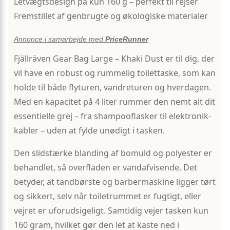
Letvægtsdesign på kun 160 g – perfekt til rejser
Fremstillet af genbrugte og økologiske materialer
Annonce i samarbejde med
PriceRunner
Fjällräven Gear Bag Large – Khaki Dust er til dig, der
vil have en robust og rummelig toilettaske, som kan
holde til både flyturen, vandreturen og hverdagen.
Med en kapacitet på 4 liter rummer den nemt alt dit
essentielle grej – fra shampooflasker til elektronik­
kabler – uden at fylde unødigt i tasken.
Den slidstærke blanding af bomuld og polyester er
behandlet, så overfladen er vandafvisende. Det
betyder, at tandbørste og barbermaskine ligger tørt
og sikkert, selv når toiletrummet er fugtigt, eller
vejret er uforudsigeligt. Samtidig vejer tasken kun
160 gram, hvilket gør den let at kaste ned i