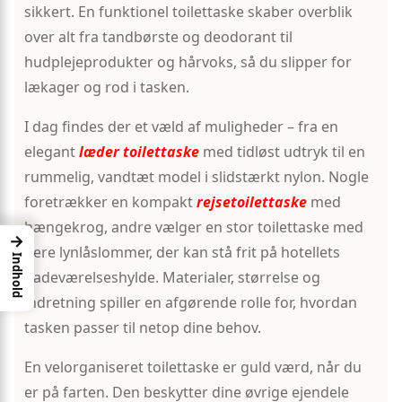
sikkert. En funktionel toilettaske skaber overblik
over alt fra tandbørste og deodorant til
hudplejeprodukter og hårvoks, så du slipper for
lækager og rod i tasken.
I dag findes der et væld af muligheder – fra en
elegant
læder toilettaske
med tidløst udtryk til en
rummelig, vandtæt model i slidstærkt nylon. Nogle
foretrækker en kompakt
rejsetoilettaske
med
hængekrog, andre vælger en stor toilettaske med
→
flere lynlåslommer, der kan stå frit på hotellets
Indhold
badeværelseshylde. Materialer, størrelse og
indretning spiller en afgørende rolle for, hvordan
tasken passer til netop dine behov.
En velorganiseret toilettaske er guld værd, når du
er på farten. Den beskytter dine øvrige ejendele