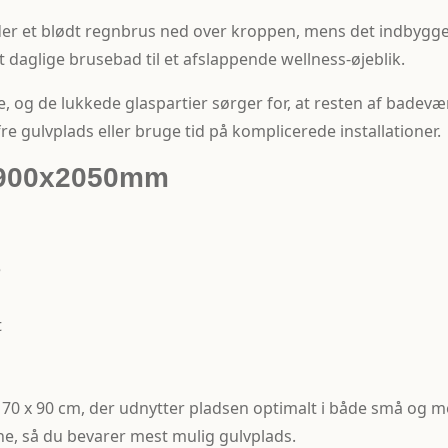
ender et blødt regn­brus ned over kroppen, mens det indb
daglige brusebad til et afslappende wellness-øjeblik.
g de lukkede glaspartier sørger for, at resten af badevære
re gulvplads eller bruge tid på komplicerede installationer.
x900x2050mm
e
t
 70 x 90 cm, der udnytter pladsen optimalt i både små og 
rne, så du bevarer mest mulig gulvplads.