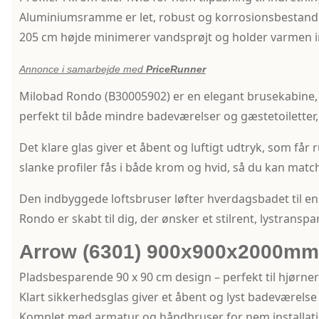
Aluminiumsramme er let, robust og korrosionsbestand
205 cm højde minimerer vandsprøjt og holder varmen 
Annonce i samarbejde med
PriceRunner
Milobad Rondo (B30005902) er en elegant brusekabine
perfekt til både mindre badeværelser og gæstetoilette
Det klare glas giver et åbent og luftigt udtryk, som får
slanke profiler fås i både krom og hvid, så du kan matc
Den indbyggede loftsbruser løfter hverdagsbadet til en
Rondo er skabt til dig, der ønsker et stilrent, lystransp
Arrow (6301) 900x900x2000mm
Pladsbesparende 90 x 90 cm design – perfekt til hjørner
Klart sikkerhedsglas giver et åbent og lyst badeværelse
Komplet med armatur og håndbruser for nem installat