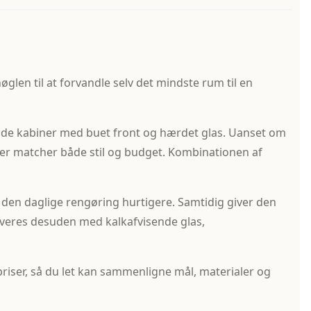
en til at forvandle selv det mindste rum til en
nde kabiner med buet front og hærdet glas. Uanset om
 der matcher både stil og budget. Kombinationen af
 den daglige rengøring hurtigere. Samtidig giver den
eres desuden med kalk­afvisende glas,
iser, så du let kan sammenligne mål, materialer og