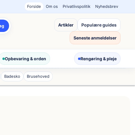
Forside
Om os
Privatlivspolitik
Nyhedsbrev
Artikler
Populære guides
øg
Seneste anmeldelser
Opbevaring & orden
Rengøring & pleje
Badesko
Brusehoved