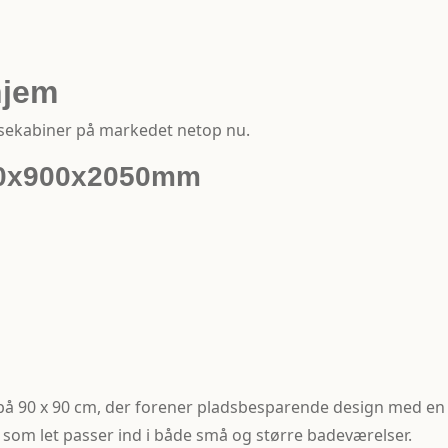
hjem
usekabiner på markedet netop nu.
00x900x2050mm
 90 x 90 cm, der forener pladsbesparende design med en lu
k, som let passer ind i både små og større badeværelser.