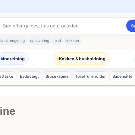
S
lært: rengøring
opbevaring
bad
køkken
Indretning
Køkken & husholdning
lettaske
Badevægt
Brusekabine
Toiletrulleholder
Bademåtte
ine