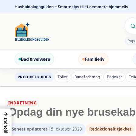
Spring
Husholdningsguiden – Smarte tips til et nemmere hjemmeliv
til
indhold
Popu
Bad & velvære
Familieliv
Toilet
Badeforhæng
Badekar
Toi
PRODUKTGUIDES
INDRETNING
Opdag din nye brusekab
→
Indhold
Senest opdateret:
15. oktober 2023
Redaktionelt tjekket