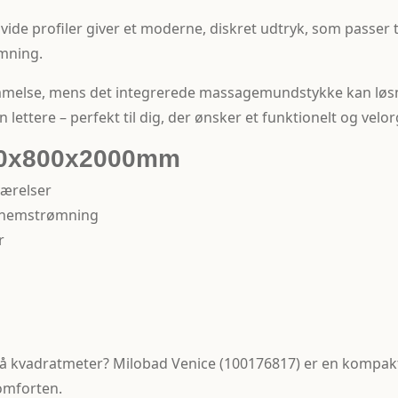
e profiler giver et moderne, diskret udtryk, som passer ti
emning.
mmelse, mens det integrerede massagemundstykke kan løsn
 lettere – perfekt til dig, der ønsker et funktionelt og vel
800x800x2000mm
værelser
ennemstrømning
r
få kvadratmeter? Milobad Venice (100176817) er en kompakt
omforten.