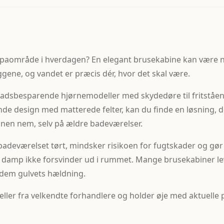
paområde i hverdagen? En elegant brusekabine kan være nøgl
gene, og vandet er præcis dér, hvor det skal være.
pladsbesparende hjørnemodeller med skydedøre til fritståe
ende design med matterede felter, kan du finde en løsning,
ionen nem, selv på ældre badeværelser.
badeværelset tørt, mindsker risikoen for fugtskader og gør
 damp ikke forsvinder ud i rummet. Mange brusekabiner lev
 dem gulvets hældning.
er fra velkendte forhandlere og holder øje med aktuelle pr