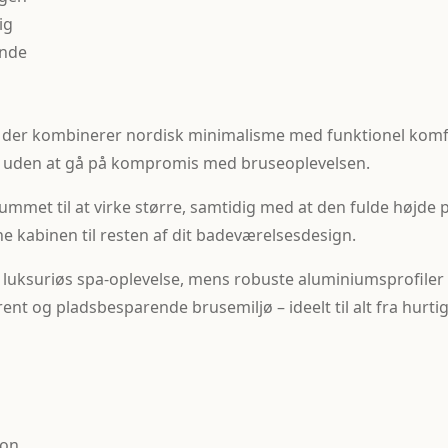
ig
inde
, der kombinerer nordisk minimalisme med funktionel kom
r, uden at gå på kompromis med bruseoplevelsen.
 rummet til at virke større, samtidig med at den fulde højde 
he kabinen til resten af dit badeværelsesdesign.
 luksuriøs spa-oplevelse, mens robuste aluminiumsprofiler 
arent og pladsbesparende brusemiljø – ideelt til alt fra hur
ion