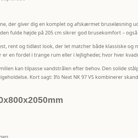
ine, der giver dig en komplet og afskærmet bruseløsning u
den fulde højde på 205 cm sikrer god brusekomfort – også
yst, rent og tidløst look, der let matcher både klassiske o
r en fordel i trange rum eller i lejligheder, hvor hver kvad
amilien kan tilpasse vandstrålen efter behov. Den solide s
geholdelse. Kort sagt: Ifö Next NK 97 VS kombinerer skandi
800x800x2050mm
ngen