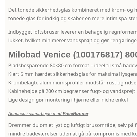
Det tonede sikkerhedsglas kombineret med krom- og hvid
tonede glas for indkig og skaber en mere intim spa-st
Indbygget loftsbruser leverer en behagelig regnforne
lukket, hvilket minimerer vandsprøjt og gør rengøringen
Milobad Venice (100176817) 
Pladsbesparende 80×80 cm format – ideel til små bade
Klart 5 mm hærdet sikkerhedsglas for maksimal lysg
Krombelagte aluminiumsprofiler modstår rust og ridse
Kabinehøjde på 200 cm begrænser fugt- og vandsprøjt
Lige design gør montering i hjørne eller niche enkel
Annonce i samarbejde med
PriceRunner
Drømmer du om et lyst og luftigt brusområde, selv på 
mindre badeværelser uden at gå på kompromis med k