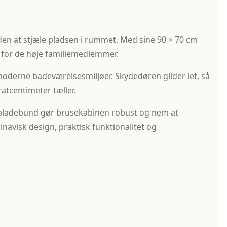
den at stjæle pladsen i rummet. Med sine 90 × 70 cm
 for de høje familiemedlemmer.
g moderne badeværelsesmiljøer. Skydedøren glider let, så
ratcentimeter tæller.
tålpladebund gør brusekabinen robust og nem at
navisk design, praktisk funktionalitet og