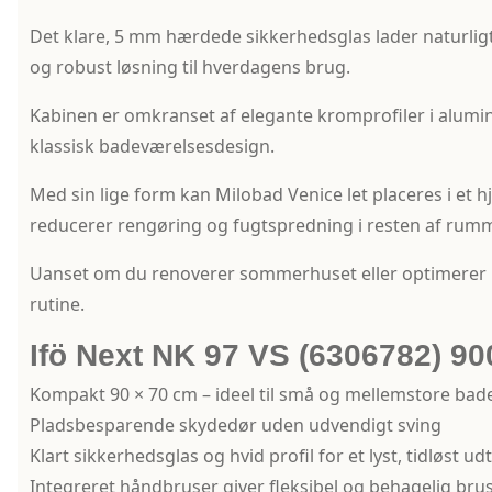
Det klare, 5 mm hærdede sikkerhedsglas lader naturligt
og robust løsning til hverdagens brug.
Kabinen er omkranset af elegante kromprofiler i alumin
klassisk badeværelsesdesign.
Med sin lige form kan Milobad Venice let placeres i et 
reducerer rengøring og fugtspredning i resten af rumm
Uanset om du renoverer sommerhuset eller optimerer plad
rutine.
Ifö Next NK 97 VS (6306782) 
Kompakt 90 × 70 cm – ideel til små og mellemstore bad
Pladsbesparende skydedør uden udvendigt sving
Klart sikkerhedsglas og hvid profil for et lyst, tidløst ud
Integreret håndbruser giver fleksibel og behagelig bru