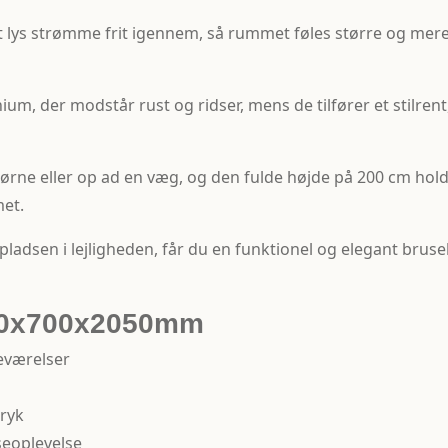
 lys strømme frit igennem, så rummet føles større og mere 
ium, der modstår rust og ridser, mens de tilfører et stilr
hjørne eller op ad en væg, og den fulde højde på 200 cm hold
et.
sen i lejligheden, får du en funktionel og elegant bruseløs
900x700x2050mm
eværelser
tryk
seoplevelse