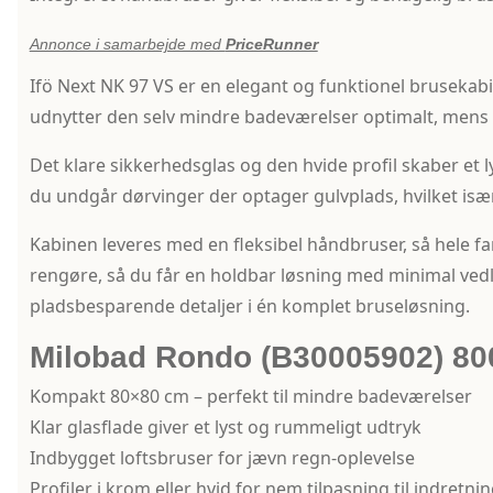
Annonce i samarbejde med
PriceRunner
Ifö Next NK 97 VS er en elegant og funktionel brusekab
udnytter den selv mindre badeværelser optimalt, mens 
Det klare sikkerhedsglas og den hvide profil skaber et l
du undgår dørvinger der optager gulvplads, hvilket især e
Kabinen leveres med en fleksibel håndbruser, så hele f
rengøre, så du får en holdbar løsning med minimal vedli
pladsbesparende detaljer i én komplet bruseløsning.
Milobad Rondo (B30005902) 
Kompakt 80×80 cm – perfekt til mindre badeværelser
Klar glasflade giver et lyst og rummeligt udtryk
Indbygget loftsbruser for jævn regn-oplevelse
Profiler i krom eller hvid for nem tilpasning til indretni