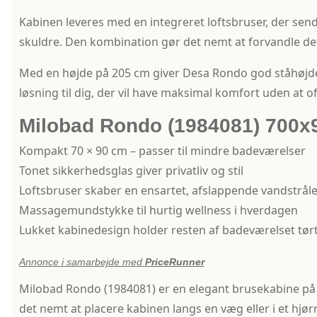
Kabinen leveres med en integreret loftsbruser, der s
skuldre. Den kombination gør det nemt at forvandle det 
Med en højde på 205 cm giver Desa Rondo god ståhøjde, o
løsning til dig, der vil have maksimal komfort uden at of
Milobad Rondo (1984081) 700
Kompakt 70 × 90 cm – passer til mindre badeværelser
Tonet sikkerhedsglas giver privatliv og stil
Loftsbruser skaber en ensartet, afslappende vandstrål
Massagemundstykke til hurtig wellness i hverdagen
Lukket kabinedesign holder resten af badeværelset tør
Annonce i samarbejde med
PriceRunner
Milobad Rondo (1984081) er en elegant brusekabine på
det nemt at placere kabinen langs en væg eller i et hjø