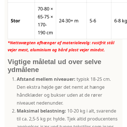
70-80 ×
65-75 ×
Stor
24-30+ m
5-6
6-8 k
170-
190 cm
*Nettovægten afhænger af materialevalg: rustfrit stål
vejer mest, aluminium og hård plast vejer mindst.
Vigtige måletal ud over selve
ydmålene
Afstand mellem niveauer:
typisk 18-25 cm.
Den ekstra højde gør det nemt at hænge
håndklæder og bukser uden at de rører
niveauet nedenunder.
Maksimal belastning:
10-20 kg i alt, svarende
til ca. 2,5-5 kg pr. hylde. Tjek altid producentens
angivelser, især ved tunge tekstiler som jeans