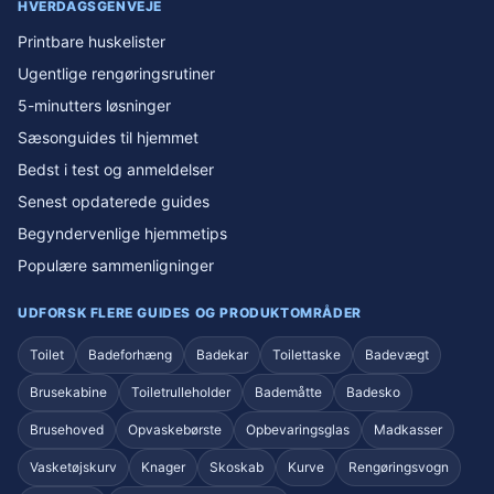
HVERDAGSGENVEJE
Printbare huskelister
Ugentlige rengøringsrutiner
5-minutters løsninger
Sæsonguides til hjemmet
Bedst i test og anmeldelser
Senest opdaterede guides
Begyndervenlige hjemmetips
Populære sammenligninger
UDFORSK FLERE GUIDES OG PRODUKTOMRÅDER
Toilet
Badeforhæng
Badekar
Toilettaske
Badevægt
Brusekabine
Toiletrulleholder
Bademåtte
Badesko
Brusehoved
Opvaskebørste
Opbevaringsglas
Madkasser
Vasketøjskurv
Knager
Skoskab
Kurve
Rengøringsvogn