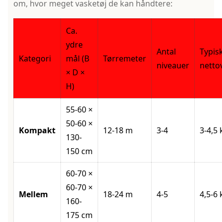
om, hvor meget vasketøj de kan håndtere:
Ca.
ydre
Antal
Typis
Kategori
mål (B
Tørremeter
niveauer
netto
× D ×
H)
55-60 ×
50-60 ×
Kompakt
12-18 m
3-4
3-4,5 
130-
150 cm
60-70 ×
60-70 ×
Mellem
18-24 m
4-5
4,5-6 
160-
175 cm