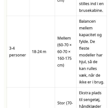
cm)
stilles ind i en
brusekabine.
Balancen
mellem
kapacitet og
Mellem
fylde. De
(60-70 ×
3-4
fleste
18-24 m
60-70 ×
personer
modeller har
160-175
hjul, så de
cm)
kan rulles
væk, når de
ikke er i brug.
Ekstra plads
til sengetøj,
Stor (70-
håndklæder