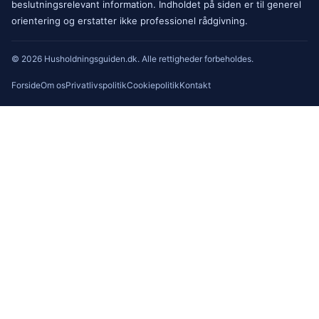
beslutningsrelevant information. Indholdet på siden er til generel
orientering og erstatter ikke professionel rådgivning.
© 2026 Husholdningsguiden.dk. Alle rettigheder forbeholdes.
Forside
Om os
Privatlivspolitik
Cookiepolitik
Kontakt