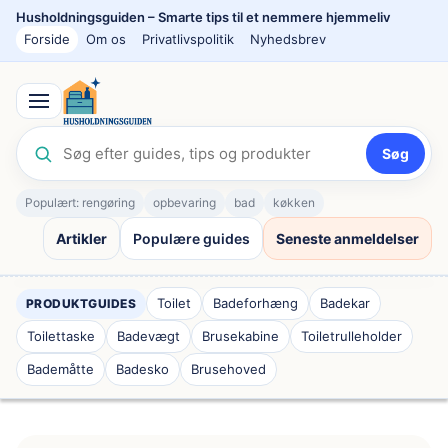
Spring
Husholdningsguiden – Smarte tips til et nemmere hjemmeliv
til
Forside
Om os
Privatlivspolitik
Nyhedsbrev
indhold
Søg
Populært: rengøring
opbevaring
bad
køkken
Artikler
Populære guides
Seneste anmeldelser
Toilet
Badeforhæng
Badekar
PRODUKTGUIDES
Toilettaske
Badevægt
Brusekabine
Toiletrulleholder
Bademåtte
Badesko
Brusehoved