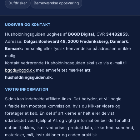
Duftfrisker
Børneværelse opbevaring
UDGIVER OG KONTAKT
Husholdningsguiden udgives af
BGGD Digital
, CVR
34482853
.
Adresse:
Dalgas Boulevard 48, 2000 Frederiksberg, Danmark
.
Bemærk:
personlig eller fysisk henvendelse på adressen er ikke
mulig.
Kontakt vedrørende Husholdningsguiden skal ske via e-mail til
bggd@bggd.dk
med emnefeltet mærket
att:
husholdningsguiden.dk
.
VIGTIG INFORMATION
Siden kan indeholde affiliate-links. Det betyder, at vi i nogle
tilfælde kan modtage kommission, hvis du klikker videre og
foretager et køb. En del af artiklerne er helt eller delvist
udarbejdet ved hjælp af AI, og vigtig information bør derfor altid
dobbelttjekkes, især ved priser, produktdata, sikkerhed, sundhed,
materialer, mål, instruktioner og anden praktisk