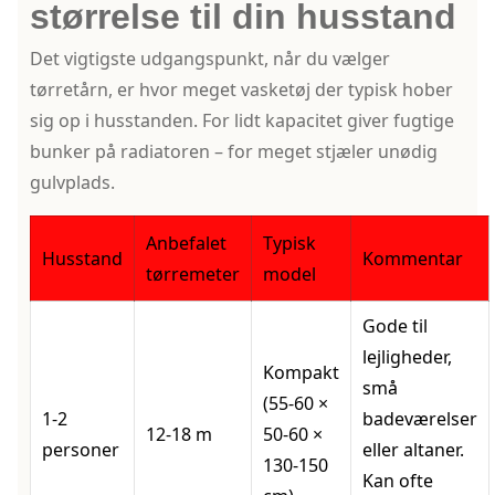
størrelse til din husstand
Det vigtigste udgangspunkt, når du vælger
tørretårn, er hvor meget vasketøj der typisk hober
sig op i husstanden. For lidt kapacitet giver fugtige
bunker på radiatoren – for meget stjæler unødig
gulvplads.
Anbefalet
Typisk
Husstand
Kommentar
tørremeter
model
Gode til
lejligheder,
Kompakt
små
(55-60 ×
1-2
badeværelser
12-18 m
50-60 ×
personer
eller altaner.
130-150
Kan ofte