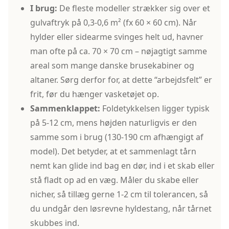
I brug:
De fleste modeller strækker sig over et
gulvaftryk på 0,3-0,6 m² (fx 60 × 60 cm). Når
hylder eller sidearme svinges helt ud, havner
man ofte på ca. 70 × 70 cm – nøjagtigt samme
areal som mange danske brusekabiner og
altaner. Sørg derfor for, at dette “arbejdsfelt” er
frit, før du hænger vasketøjet op.
Sammenklappet:
Foldetykkelsen ligger typisk
på 5-12 cm, mens højden naturligvis er den
samme som i brug (130-190 cm afhængigt af
model). Det betyder, at et sammenlagt tårn
nemt kan glide ind bag en dør, ind i et skab eller
stå fladt op ad en væg. Måler du skabe eller
nicher, så tillæg gerne 1-2 cm til tolerancen, så
du undgår den løsrevne hyldestang, når tårnet
skubbes ind.