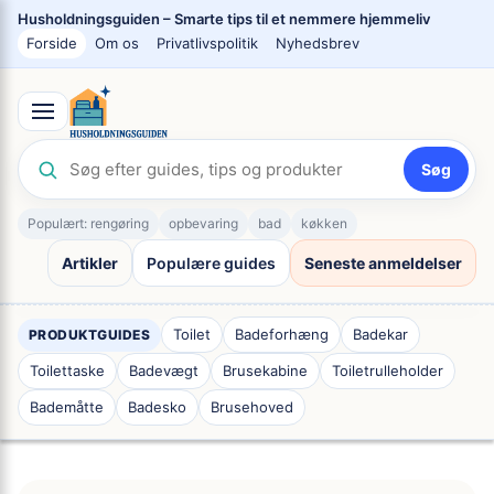
Spring
Husholdningsguiden – Smarte tips til et nemmere hjemmeliv
til
Forside
Om os
Privatlivspolitik
Nyhedsbrev
indhold
Søg
Populært: rengøring
opbevaring
bad
køkken
Artikler
Populære guides
Seneste anmeldelser
Toilet
Badeforhæng
Badekar
PRODUKTGUIDES
Toilettaske
Badevægt
Brusekabine
Toiletrulleholder
Bademåtte
Badesko
Brusehoved