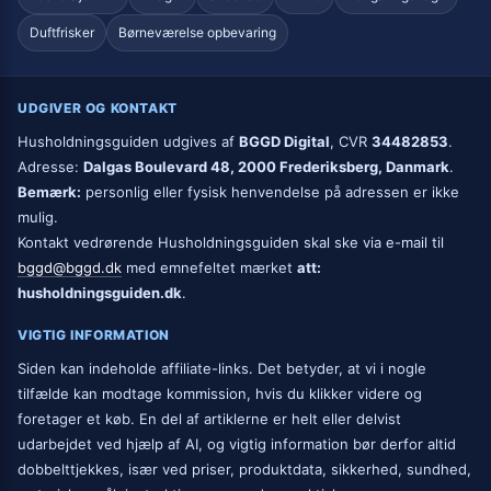
Duftfrisker
Børneværelse opbevaring
UDGIVER OG KONTAKT
Husholdningsguiden udgives af
BGGD Digital
, CVR
34482853
.
Adresse:
Dalgas Boulevard 48, 2000 Frederiksberg, Danmark
.
Bemærk:
personlig eller fysisk henvendelse på adressen er ikke
mulig.
Kontakt vedrørende Husholdningsguiden skal ske via e-mail til
bggd@bggd.dk
med emnefeltet mærket
att:
husholdningsguiden.dk
.
VIGTIG INFORMATION
Siden kan indeholde affiliate-links. Det betyder, at vi i nogle
tilfælde kan modtage kommission, hvis du klikker videre og
foretager et køb. En del af artiklerne er helt eller delvist
udarbejdet ved hjælp af AI, og vigtig information bør derfor altid
dobbelttjekkes, især ved priser, produktdata, sikkerhed, sundhed,