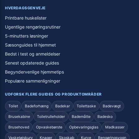
HVERDAGSGENVEJE
Printbare huskelister
Ugentlige rengøringsrutiner
5-minutters løsninger
Sæsonguides til hjemmet
Bedst i test og anmeldelser
Senest opdaterede guides
Begyndervenlige hjemmetips
Populære sammenligninger
UDFORSK FLERE GUIDES OG PRODUKTOMRÅDER
Toilet
Badeforhæng
Badekar
Toilettaske
Badevægt
Brusekabine
Toiletrulleholder
Bademåtte
Badesko
Brusehoved
Opvaskebørste
Opbevaringsglas
Madkasser
Vasketøjskurv
Knager
Skoskab
Kurve
Rengøringsvogn