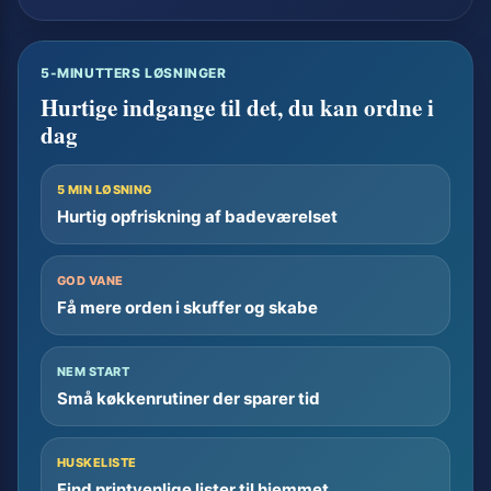
5-MINUTTERS LØSNINGER
Hurtige indgange til det, du kan ordne i
dag
5 MIN LØSNING
Hurtig opfriskning af badeværelset
GOD VANE
Få mere orden i skuffer og skabe
NEM START
Små køkkenrutiner der sparer tid
HUSKELISTE
Find printvenlige lister til hjemmet