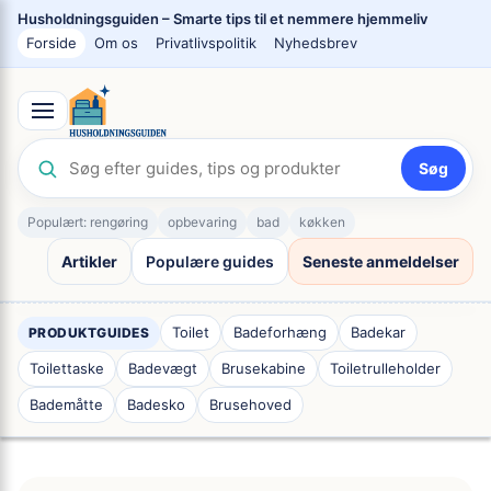
Spring
Husholdningsguiden – Smarte tips til et nemmere hjemmeliv
til
Forside
Om os
Privatlivspolitik
Nyhedsbrev
indhold
Søg
Populært: rengøring
opbevaring
bad
køkken
Artikler
Populære guides
Seneste anmeldelser
Toilet
Badeforhæng
Badekar
PRODUKTGUIDES
Toilettaske
Badevægt
Brusekabine
Toiletrulleholder
Bademåtte
Badesko
Brusehoved