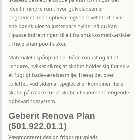
Skabets beskedne dybde på kun 15 cm gør det
ideelt i mindre rum, hvor gulvpladsen er
begrænset, men opbevaringsbehovet stort. Den
ene dør skjuler to justerbare hylder, så du kan
tilpasse indretningen til alt fra små kosmetikartikler
til høje shampoo-flasker.
Materialet i spånplade er både robust og let at
rengøre, hvilket sikrer, at skabet holder sig flot selv i
et fugtigt badeværelsesmiljø. Hæng det over
toilettet, ved siden af spejlet eller kombiner flere
skabe på række for at skabe et sammenhængende
opbevaringssystem.
Geberit Renova Plan
(501.922.01.1)
Vægmonteret design frigør gulvplads