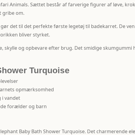
ari Animals. Sættet består af farverige figurer af løve, krokod
 gribe om.
 gør det til det perfekte første legetøj til badekarret. De ve
orikken bliver styrket.
e, skylle og opbevare efter brug. Det smidige skumgummi ha
Shower Turquoise
levelser
er barnets opmærksomhed
 i vandet
åde forælder og barn
oo Elephant Baby Bath Shower Turquoise. Det charmerende 