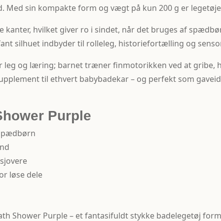
hed. Med sin kompakte form og vægt på kun 200 g er legetøj
pe kanter, hvilket giver ro i sindet, når det bruges af spædb
t silhuet indbyder til rolleleg, historiefortælling og senso
leg og læring; barnet træner finmotorikken ved at gribe, h
upplement til ethvert babybadekar – og perfekt som gaveid
Shower Purple
 spædbørn
ånd
 sjovere
or løse dele
 Shower Purple – et fantasifuldt stykke badelegetøj formet 