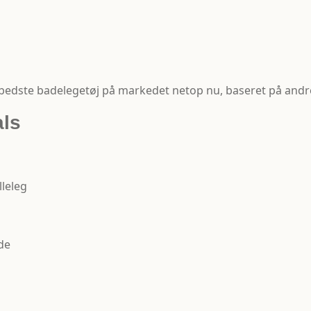
 bedste badelegetøj på markedet netop nu, baseret på andre
als
lleleg
de