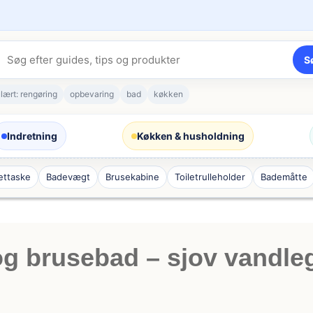
S
lært: rengøring
opbevaring
bad
køkken
Indretning
Køkken & husholdning
lettaske
Badevægt
Brusekabine
Toiletrulleholder
Bademåtte
og brusebad – sjov vandleg