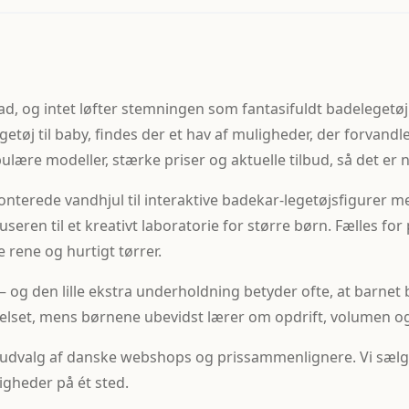
bad, og intet løfter stemningen som fantasifuldt badelegetø
 til baby, findes der et hav af muligheder, der forvandler 
ære modeller, stærke priser og aktuelle tilbud, så det er ne
erede vandhjul til interaktive badekar-legetøjsfigurer med
ren til et kreativt laboratorie for større børn. Fælles for 
 rene og hurtigt tørrer.
 og den lille ekstra underholdning betyder ofte, at barnet 
relset, mens børnene ubevidst lærer om opdrift, volumen o
 udvalg af danske webshops og prissammenlignere. Vi sælger
igheder på ét sted.