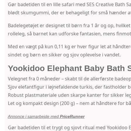
Gør badetiden til en lille safari med SES Creative Bath Saf
blødt skumgummi, der er behageligt for små hænder at
Badelegetøjet er designet til børn fra 1 år og op, hvilket
rolleleg, så barnet kan udforske fantasien, mens finmot
Med en vægt på kun 0,11 kg er hver figur let at håndter
sindet og børn en sikker og sjov oplevelse i vandet.
Yookidoo Elephant Baby Bath 
Velegnet fra 0 måneder – skabt til de allerførste badeop
Sjov elefantfigur i iøjnefaldende turkis, der fasthold
Robust plastmateriale uden skarpe kanter for sikker leg
Let og kompakt design (200 g) – nem at håndtere for b
Annonce i samarbejde med
PriceRunner
Gør badetiden til et trygt og sjovt ritual med Yookid