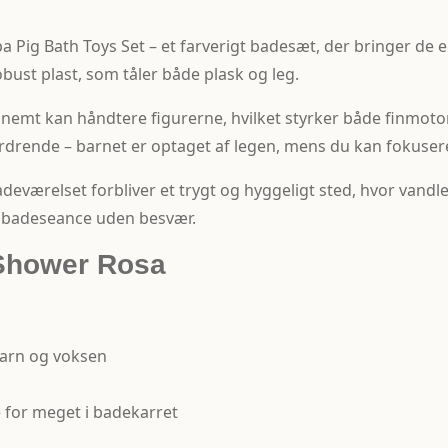
Pig Bath Toys Set – et farverigt badesæt, der bringer de el
robust plast, som tåler både plask og leg.
 nemt kan håndtere figurerne, hvilket styrker både finmotori
rdrende – barnet er optaget af legen, mens du kan fokusere
badeværelset forbliver et trygt og hyggeligt sted, hvor van
ste badeseance uden besvær.
 Shower Rosa
barn og voksen
e for meget i badekarret