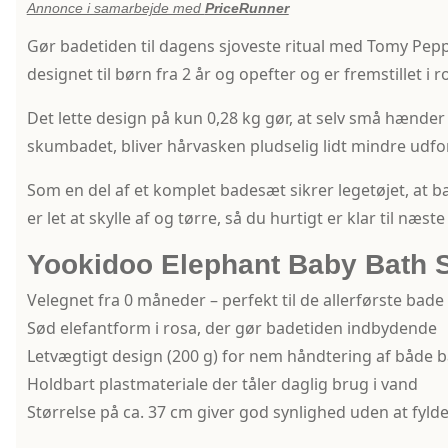
Annonce i samarbejde med
PriceRunner
Gør badetiden til dagens sjoveste ritual med Tomy Peppa 
designet til børn fra 2 år og opefter og er fremstillet i 
Det lette design på kun 0,28 kg gør, at selv små hænder
skumbadet, bliver hårvasken pludselig lidt mindre udfo
Som en del af et komplet badesæt sikrer legetøjet, at 
er let at skylle af og tørre, så du hurtigt er klar til næ
Yookidoo Elephant Baby Bath
Velegnet fra 0 måneder – perfekt til de allerførste bade
Sød elefantform i rosa, der gør badetiden indbydende
Letvægtigt design (200 g) for nem håndtering af både 
Holdbart plastmateriale der tåler daglig brug i vand
Størrelse på ca. 37 cm giver god synlighed uden at fyld