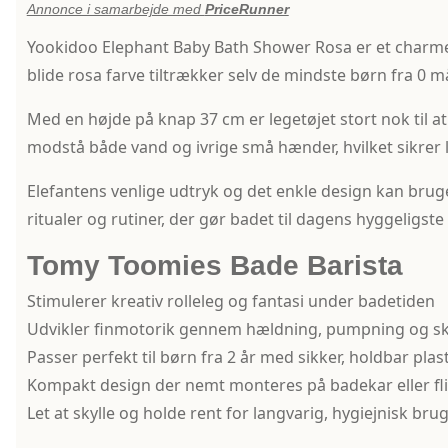
Annonce i samarbejde med
PriceRunner
Yookidoo Elephant Baby Bath Shower Rosa er et charme
blide rosa farve tiltrækker selv de mindste børn fra 0 m
Med en højde på knap 37 cm er legetøjet stort nok til a
modstå både vand og ivrige små hænder, hvilket sikrer l
Elefantens venlige udtryk og det enkle design kan brug
ritualer og rutiner, der gør badet til dagens hyggeligst
Tomy Toomies Bade Barista
Stimulerer kreativ rolleleg og fantasi under badetiden
Udvikler finmotorik gennem hældning, pumpning og 
Passer perfekt til børn fra 2 år med sikker, holdbar pla
Kompakt design der nemt monteres på badekar eller fli
Let at skylle og holde rent for langvarig, hygiejnisk bru