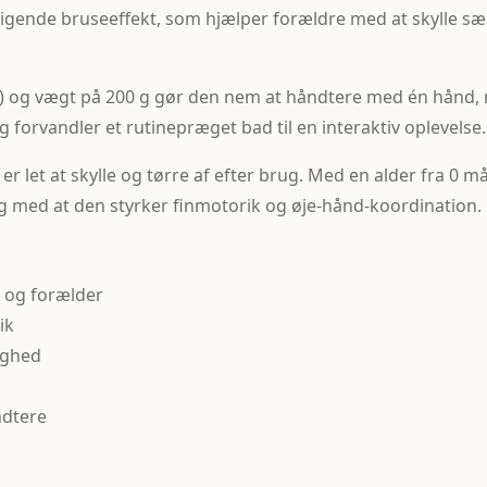
gende bruseeffekt, som hjælper forældre med at skylle sæb
 og vægt på 200 g gør den nem at håndtere med én hånd, m
orvandler et rutinepræget bad til en interaktiv oplevelse.
m er let at skylle og tørre af efter brug. Med en alder fra 
g med at den styrker finmotorik og øje-hånd-koordination.
 og forælder
ik
yghed
ndtere