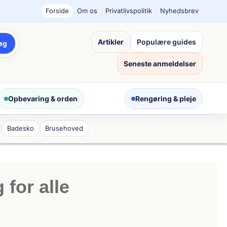
Forside
Om os
Privatlivspolitik
Nyhedsbrev
Artikler
Populære guides
øg
Seneste anmeldelser
Opbevaring & orden
Rengøring & pleje
Badesko
Brusehoved
 for alle