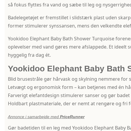
så fokus flyttes fra vand og sæbe til leg og nysgerrig
Badelegetøjet er fremstillet i slidstærk plast uden skar
former stimulerer synssansen, mens den velkendte elefan
Yookidoo Elephant Baby Bath Shower Turquoise forener 
oplevelser med vand gøres mere afslappede. Et ideelt s
hyggelig fra dag ét.
Yookidoo Elephant Baby Bath 
Blid brusestråle gør hårvask og skylning nemmere for
Letvægt og ergonomisk form – kan betjenes med én h
Farverigt elefantdesign stimulerer sanser og gør badet
Holdbart plastmateriale, der er nemt at rengøre og fri f
Annonce i samarbejde med
PriceRunner
Gør badetiden til en leg med Yookidoo Elephant Baby Bath