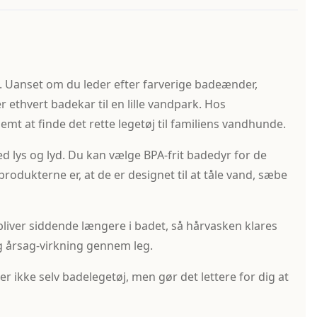
j. Uanset om du leder efter farverige badeænder,
ethvert badekar til en lille vandpark. Hos
mt at finde det rette legetøj til familiens vandhunde.
 lys og lyd. Du kan vælge BPA-frit badedyr for de
produkterne er, at de er designet til at tåle vand, sæbe
bliver siddende længere i badet, så hårvasken klares
g årsag-virkning gennem leg.
 ikke selv badelegetøj, men gør det lettere for dig at