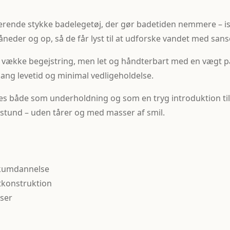
rende stykke badelegetøj, der gør badetiden nemmere – is
åneder og op, så de får lyst til at udforske vandet med sans
t vække begejstring, men let og håndterbart med en vægt på 
ang levetid og minimal vedligeholdelse.
es både som underholdning og som en tryg introduktion til
e stund – uden tårer og med masser af smil.
skumdannelse
stkonstruktion
ser
g