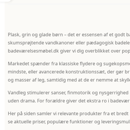
Plask, grin og glade børn – det er essensen af et godt 
skumsprøjtende vandkanoner eller pædagogisk badelegetøj
badeværelsesmøbel.dk giver vi dig overblikket over popul
Markedet spænder fra klassiske flydere og sugekopsmont
mindste, eller avancerede konstruktionssæt, der gør bruse
og masser af leg, samtidig med at de er nemme at skylle
Vandleg stimulerer sanser, finmotorik og nysgerrighed –
uden drama. For forældre giver det ekstra ro i badevæ
Her på siden samler vi relevante produkter fra et bredt
se aktuelle priser, populære funktioner og leveringsmul