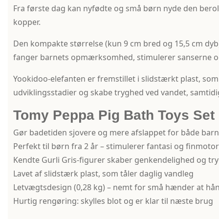
Fra første dag kan nyfødte og små børn nyde den beroli
kopper.
Den kompakte størrelse (kun 9 cm bred og 15,5 cm dyb)
fanger barnets opmærksomhed, stimulerer sanserne og f
Yookidoo-elefanten er fremstillet i slidstærkt plast, so
udviklingsstadier og skabe tryghed ved vandet, samtidi
Tomy Peppa Pig Bath Toys Set
Gør badetiden sjovere og mere afslappet for både barn
Perfekt til børn fra 2 år – stimulerer fantasi og finmotor
Kendte Gurli Gris-figurer skaber genkendelighed og tr
Lavet af slidstærk plast, som tåler daglig vandleg
Letvægtsdesign (0,28 kg) – nemt for små hænder at hå
Hurtig rengøring: skylles blot og er klar til næste brug