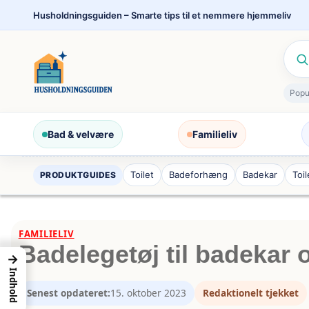
Spring
Husholdningsguiden – Smarte tips til et nemmere hjemmeliv
til
indhold
Popu
Bad & velvære
Familieliv
Toilet
Badeforhæng
Badekar
Toi
PRODUKTGUIDES
FAMILIELIV
Badelegetøj til badekar 
→
Indhold
Senest opdateret:
15. oktober 2023
Redaktionelt tjekket